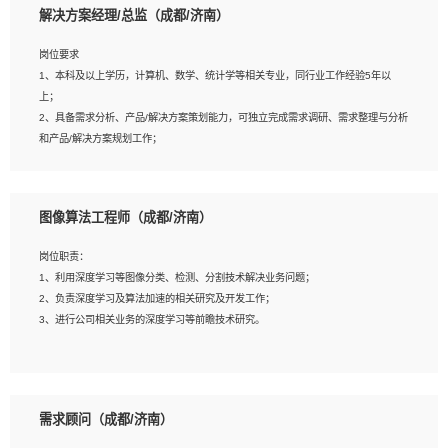
解决方案经理/总监（成都/济南）
岗位要求
岗位要求：
1、本科及以上学历，计算机、数学、统计学等相关专业，同行业工作经验5年以
1、全日制统招本科及以上学历，计算机相关专业毕业，5年以上开发工作经验；
上；
2、具有扎实的java编程功底和良好的编码习惯，有分布式、多线程及高并发系统开
2、具备需求分析、产品/解决方案策划能力，可独立完成需求调研、需求整理与分析
发经验和性能调优经验尤佳；熟悉JVM调优；掌握基础中间件、基础架构方案和云
和产品/解决方案规划工作；
平台、云产品功能特性，熟练使用相关平台的功能和了解其背后实现机制；
3、逻辑缜密，对用户产品/解决方案体验敏感，对数据敏感，有产品/解决方案意
3、精通主流开发框架经验，精通一门主流开发语言；熟悉主流开源框架源码；
识，有主见，以数据为驱动，以结果为导向；
4、具有一定的大中型项目参与经验，有中间件、基础组件和框架的研发经验，具备
4、具有丰富的AI产品/解决方案解决方案经验，能够针对客户的需求，快速响应输出
研发管理流程建设经验；
图像算法工程师（成都/济南）
相关的解决方案，包括视频分析、图像识别、NLP、OCR、机器学习等；
5、熟悉Spring、Mybatis等开源框架和常用apache组件,熟悉Web服务端开发的各
5、具备AI技术背景，掌握TensorFlow、PyTorch、Spark MLlib、SK-Learn等常见
种常用框架和技术Springboot、Shiro、springcloud等；熟悉Linux常用命令和了解
岗位职责：
AI算法框架，对人脸识别、目标检测、图像识别、OCR、NLP等AI算法有深刻理
常用脚本语言，较丰富的线上系统运维经验，复杂问题排查思路清晰。
1、利用深度学习等图像分类、检测、分割技术解决业务问题；
解。具有AI平台级产品/解决方案从业经验者优先。具有大数据技术背景者优先；
2、负责深度学习及算法加速的相关研究及开发工作；
6、具备良好的客户意识与沟通能力，善于学习思考、创新与团队协作，认真负责、
3、进行公司相关业务的深度学习等前瞻技术研究。
执行力与抗压力强。
岗位要求：
1、统招本科以上学历，图形图像、计算机或数学相关专业；
需求顾问（成都/济南）
2、2年以上图像处理开发经验，熟悉python和spark开发；
3、熟练使用TensorFlow、Theano、Keras 及 Caffe 任意一种主流深度学习框架搭