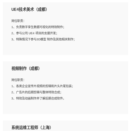
1、全日制本科相关专业，具有相关开发经验?年以上；
UE4技术美术（成都）
2、熟练掌握 Unity3D 程序开发，精通 C# 语言开发；
3、具有大量插件的使用调试经历，开发测试过 UWP 端程序者优先；
岗位职责：
4、有良好的沟通能力和团队合作意识；
1、负责数字孪生数据可视化的特效制作；
5、开发过 HoloLens 程序者优先。
2、参与公司 UE4 项目的支援开发；
3、特殊情况下参与3D模型 制作及其他相关制作；
岗位要求：
1、全日制本科以上学历，美术、动画相关专业毕业，具有相关效果制作经验2年以
视频制作（成都）
上；
2、熟练掌握 Particle 或 Niagara 制作特效模块；
岗位职责：
3、想象力丰富, 有一定的艺术审美深度；
1、各类企业宣传片视频的剪辑和片头片尾包装；
4、有良好的场景特效搭建功底；
2、广告片的后期剪辑与整体特效合成；
5、熟悉 3Ds Max 或者 Maya；
3、特效及动画制作并了解后期合成软件。
6、有良好的沟通能力和团队合作意识；
7、参与过建筑结构表现相关项目者优先
岗位要求：
1、热爱影视，责任心强，有强烈的兴趣和后期制作的主观能动性；
系统运维工程师（上海）
2、熟练使用After Effect、Photo Shop、熟练掌握视频剪辑和特效包装软件；