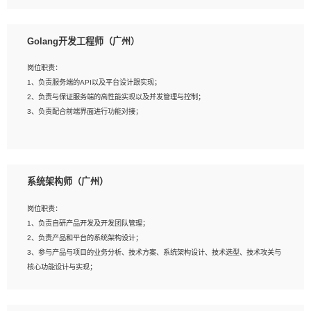
8、具有HCIE/H3CIE/VMware/阿里云等云计算方向认证者优先；
岗位要求：
1、本科以上相关专业毕业，拥有三年以上相关数据工作经验经验。
Golang开发工程师（广州）
2、熟悉PostgreSQL、redis、MongoDB、ElasticSearch等开源数据库运维管理，
拥有开发经验优先。
岗位职责：
3、熟悉Oracle、MySQL、SQLServer中一种或多种优先。
1、负责服务端的API以及平台设计跟实现；
4、熟悉Hadoop、HBASE、Spark等大数据平台优先。
2、负责与保证服务端的高性能实现以及并发管理与控制；
5、熟悉linux或任意一种unix操作系统，如有较强操作系统侧工作经验者优先。
3、负责配合前端界面进行功能对接；
6、具备丰富的项目实施经验，较强的自我学习能力。
7、责任心强，为人友好，沟通能力强，具有良好的团队意识。
岗位要求：
1、本科及以上学历，计算机相关专业；
系统架构师（广州）
2、1年以上Golang开发工作经验，能独立完成相应项目开发；
3、基础扎实、熟悉数据结构与算法，熟悉多线程、多进程、IO复用等并发编程思维
岗位职责：
与实现，熟悉常用开源框架及设计模式；
1、负责自研产品开发及开发团队管理；
4、熟悉Golang、连接池、消息队列等组件使用、熟悉后端开发、测试、调试流程
2、负责产品和平台的系统架构设计；
跟工具使用；
3、参与产品与项目的业务分析、技术方案、系统架构设计、技术选型、技术攻关与
5、对技术有激情，喜欢钻研，能快速接受和掌握新技术，学习能力和工作责任心
核心功能设计与实现；
强，良好的沟通表达能力和团队协作能力。
4、根据业务及技术发展，做前瞻性的技术分析、研究及应用；
5、根据业务架构设计与业务需求，上接业务设计下接系统设计，编写系统概要设
计，指导技术骨干进行系统详细设计。