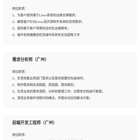
3、能对影片后期进行整体调色控制，具备一定审美感；
岗位职责：
4、在剪辑上会思考，有一定编导思维；
1、为客户提供基于Linux系统的运维支撑服务；
5、踏实， 勤奋，愿意在工作中不断学习，提高自我；
2、解答客户针对Linux及开源软件系统的咨询需求；
6、能与同事友好相处。
3、提供基于客户场景的自动化运维脚本；
4、操作系统健康巡检及操作系统安全加固等工作
岗位要求：
需求分析师（广州）
1、全日制本科计算机相关专业毕业，3年以上相关工作经验；
2、精通linux操作系统的运行维护，具有故障处理的能力
岗位职责：
3、熟练使用脚本语言，shell/python任一种，熟练使用Ansible
1、负责收集业务部门需求以及需求紧要优先级排序；
4、熟悉linux常见服务、中间件的基本原理、部署以及故障处理，如：Mysql、
2、制作需求相关流程图、原型图、需求报告；
Apache、Nginx、Zabbix、Kafka等
3、负责业务的需求调研、分析和管理工作，对需求文档进行管理；
5、熟悉主流虚拟化技术，如：VMware、KVM
4、发现业务操作流程中的痛点，并提出对应的解决方案；
6、具备网络方面的基础知识，熟悉常见的网络协议，如TCP/IP，转发原理，路由优
5、完成其他上级领导交予的任务和工作。
先级等
7、了解容器技术，熟悉docker或podman
8、有良好的文档编写能力和沟通能力，有RHCE证书优先
前端开发工程师（广州）
岗位要求：
1、本科以上学历，一年以上需求分析相关经验者优先；
岗位职责：
2、熟悉产品及需求规划工具，如:Axure、Xmind、MS Project等；