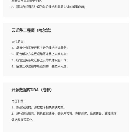
本分类与文本摘要生成；
5、沟通表达能力强，具备团队协作能力。
3、跟踪自然语言处理的前沿技术和业界先进的模型应用；
4、负责问答系统的搭建和知识图谱的建立；
云迁移工程师（哈尔滨）
岗位要求：
1、1年及以上自然语言处理方向研究或工作经验，统招本科及以上学历；
岗位职责：
2、熟悉tensorflow，keras，pytorch等常规深度学习框架，快速根据客户需求实现
1、承担业务系统迁移上云的技术咨询服务；
有效的模型；
2、配合解决方案经理编写迁移上云类方案；
3、熟悉掌握至少一种编程语言，如：Python，Java；
3、统管业务系统迁移上云的具体实施工作；
4、 熟悉NLP相关算法与实现；
4、解决迁移过程中所遇到的一些技术问题；
5、至少有一次及以上问答系统的项目实践，熟悉问答系统全流程开发者优先；
6、有较强的问题分析和处理能力，良好的团队合作意识；
7、 参与过相关竞赛或科研项目者优先。
岗位要求：
开源数据库DBA（成都）
1、专科及以上学历，三年以上工作经验，计算机等相关专业；
2、具备常见业务系统资源评估、部署优化和故障排查的能力；
岗位职责：
3、熟悉常见操作系统、存储、网络、 IO 等相关原理；
1、熟悉常见的开源数据库相关解决方案。
4、具有迁移工具实操经验，具备P2V、V2V迁移能力；
2、进行现场服务，包括数据迁移、数据库容灾、性能调优、系统建设、故障处理、
5、熟练华为、VMware虚拟化、云计算及云存储技术；
数据救援等工作。
6、熟悉主流数据库、应用服务器、中间件部署架构和运维方法；
7、具备资源池迁移、应用及数据迁移、异构数据迁移相关经验；