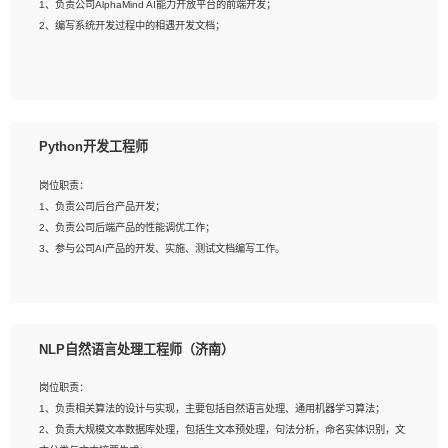
1、负责公司AlphaMind AI能力开放平台的前端开发；
3、具备良好的交流协调能力，有较强的责任感、工作积极主动；
2、编写系统开发过程中的相遇开发文档；
4、有较强的系统需求分析、文档编写能力、沟通能力；
5、具备与多团队合作的经验，良好团队协作精神；
岗位要求：
1、全日制本科及以上学历，计算机相关专业毕业，一年以上前端开发工作经验；
2、熟练掌握HTML、CSS、JavaScript等web相关技术；
Python开发工程师
3、熟悉react/vue/angular任何一种前端框架，熟悉react优先；
4、熟悉webpack配置和git操作；
岗位职责：
5、善于沟通，具有团队意识；
1、负责公司后台产品开发；
2、负责公司后端产品的性能调优工作；
3、参与公司AI产品的开发、实施、测试文档编写工作。
岗位要求:
1、计算机相关专业，本科及以上学历，2年以上后端开发经验，有过运营商项目经
NLP自然语言处理工程师（济南）
验的更佳；
2、熟练python编程语言，熟悉服务端开发流程，熟悉常见的算法和数据结构；
岗位职责：
3、熟悉数据库开发，熟悉Mysql、Oracle、MongoDb数据库应用开发其中一种；
1、负责相关算法的设计与实现，主要包括自然语言处理、通用机器学习算法；
4、熟悉Python Wed框架（Django/Flask...）代码能力优秀，熟悉编码规范和具备
2、负责大规模文本数据库处理，包括生文本预处理，句法分析，命名实体识别，文
良好的文档编写能力）；