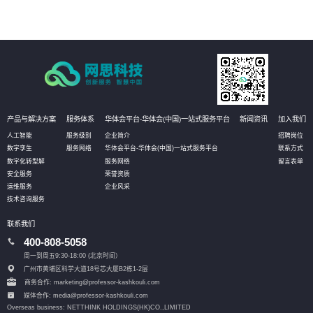
产品与解决方案
服务体系
华体会平台-华体会(中国)一站式服务平台
新闻资讯
加入我们
人工智能
服务级别
企业简介
招聘岗位
数字孪生
服务网络
华体会平台-华体会(中国)一站式服务平台
联系方式
数字化转型解
服务网络
留言表单
安全服务
荣誉资质
运维服务
企业风采
技术咨询服务
联系我们
400-808-5058
周一到周五9:30-18:00 (北京时间）
广州市黄埔区科学大道18号芯大厦B2栋1-2层
商务合作: marketing@professor-kashkouli.com
媒体合作: media@professor-kashkouli.com
Overseas business: NETTHINK HOLDINGS(HK)CO.,LIMITED