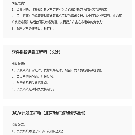
岗位职责：
建深度学习系统环境；
1、负责沟通、收集和分析客户方在业务监管和分析方面的运营管理需求；
4、熟悉OPENCV、HALCON等常用图像处理软件，熟练进行图像处理；
2、负责将客户的运营管理需求转化成完整的需求文档；及时了解业界趋势，汇总客
5、熟悉主流的分类算法、聚类算法和关联分析算法原理，能熟练使用神经网络算法
户反馈意见并与后台研发积极沟通，从而提升产品在市场中的竞争力；
的进行业务建模；
3、配合客户整理项目汇报材料。
6、对OCR领域有深入的研究，熟悉模型调参，压缩和整型化方法；
7、熟悉mysql、oracle、MongoDB、redis等其中一种数据库使用。
岗位要求：
软件系统运维工程师（长沙）
1、3年以上运营或解决方案的工作经验。
2、具备良好的逻辑能力、沟通能力和文字处理能力，能够从海量数据中发现关键特
岗位职责：
征，可独立提出完整的优化方案,并推动方案执行达成结果；熟练使用PPT、
1、负责系统日常运维，支撑现场运维，配合开发人员处理系统问题。
WORD、EXCEL等办公软件；
2、负责与沟通问题，汇报情况。
3、深入理解公司各项AI产品和技术信息；具有较强的文档编写能力，能独立撰写
3、负责系统相关数据处理。
PPT、方案建议书等，面试时需携带个人制作的专业PPT文件进行展示。
4、负责系统运维相关文档编写。
5、负责现场对接客户，沟通事项。
JAVA开发工程师（北京/哈尔滨/合肥/福州）
岗位要求：
1、计算机相关专业本科以上学历，1年以上软件系统运维经验。
岗位职责：
2、精通linux命令。
1、负责系统功能需求的开发测试上线；
3、熟悉oracle、mysql 数据库。