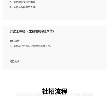
2、负责相关文档的编写；
4、善于沟通，具有良好的团队合作精神和协作能力。
3、负责系统问题的处理。
5、必须有实际的生产环境系统维护经验。
6、有中国移动安全态势系统相关项目经验优先考虑。
岗位要求：
1、精通java编程，熟悉vue和jsp编程；
运维工程师（成都/昆明/哈尔滨）
2、熟悉linux命令；
3、熟练使用springmvc、springcloud、webservice等框架进行开发；
岗位职责：
4、熟练使用oracle、mysql进行开发；
1、负责AI平台和AI应用的的运维工作。
5、熟悉流程开发如使用activiti；
6、计算机相关专业本科以上学历，3年以上开发工作经验。
岗位要求：
1、计算机相关专业，大专以上学历，2年以上开发运维工作经验；
2、必须具备的能力：有丰富的运维开发和K8S运维经验；熟悉K8S、Git、docker
等相关工具使用；熟练掌握Linux环境下的Shell语言 ；工作责任感强、具有良好的
沟通能力、服务意识；
3、掌握Linux环境下的Python编程语言；
社招流程
4、掌握DevOps思想、方法和流程。Jenkins工具使用；
SOCIAL RECRUITMENT PROCESS
5、掌握常见中间件配置与优化，如mysql、nginx等；
6、掌握服务器的维护，熟悉linux系统的常用操作；
7、掌握和第三方系统API接口的维护操作，和安全漏洞扫描的修复工作。