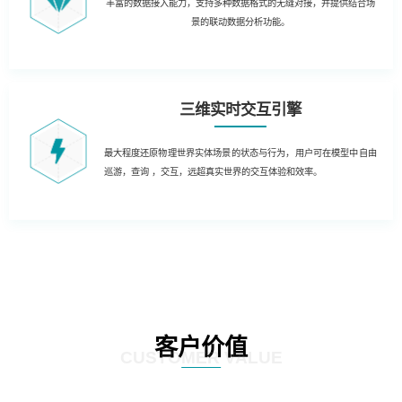
丰富的数据接入能力，支持多种数据格式的无缝对接，并提供结合场
景的联动数据分析功能。
三维实时交互引擎
最大程度还原物理世界实体场景的状态与行为，用户可在模型中自由
巡游，查询 ，交互，远超真实世界的交互体验和效率。
客户价值
CUSTOMER VALUE