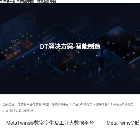
华体会平台-华体会(中国)一站式服务平台
DT解决方案-智能制造
当前位置：
华体会平台-华体会(中国)一站式服务平台
>
产品与解决方案
>
数字孪生(DT)平台及解决方案
>
DT解决方案-智能制造
MetaTwins®数字孪生及工业大数据平台
MetaTwin