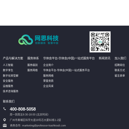
即可实现资产的有效维护；同时还可定义相应的管理阈值，系统自动预警，对
设备进行预测性维护，选择性保养和更换，大幅降低设备资产维护成本。
产品与解决方案
服务体系
华体会平台-华体会(中国)一站式服务平台
新闻资讯
加入我们
人工智能
服务级别
企业简介
招聘岗位
数字孪生
服务网络
华体会平台-华体会(中国)一站式服务平台
联系方式
数字化转型解
服务网络
留言表单
安全服务
荣誉资质
运维服务
企业风采
技术咨询服务
联系我们
400-808-5058
周一到周五9:30-18:00 (北京时间）
广州市黄埔区科学大道18号芯大厦B2栋1-2层
商务合作: marketing@professor-kashkouli.com