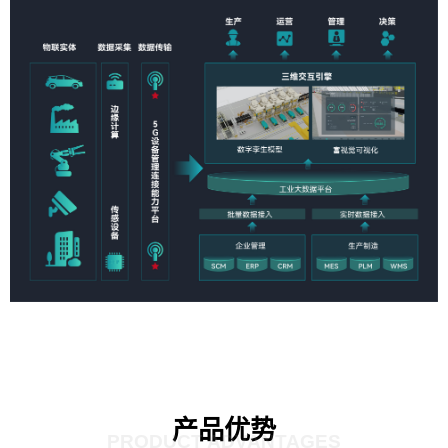
产品优势
PRODUCT ADVANTAGES