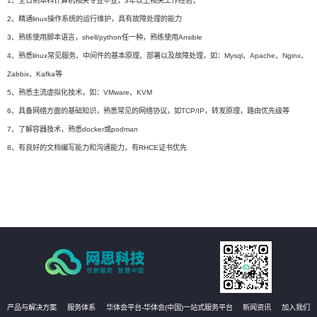
1、全日制本科计算机相关专业毕业，3年以上相关工作经验；
2、精通linux操作系统的运行维护，具有故障处理的能力
3、熟练使用脚本语言，shell/python任一种，熟练使用Ansible
4、熟悉linux常见服务、中间件的基本原理、部署以及故障处理，如：Mysql、Apache、Nginx、
Zabbix、Kafka等
5、熟悉主流虚拟化技术，如：VMware、KVM
6、具备网络方面的基础知识，熟悉常见的网络协议，如TCP/IP，转发原理，路由优先级等
7、了解容器技术，熟悉docker或podman
8、有良好的文档编写能力和沟通能力，有RHCE证书优先
产品与解决方案
服务体系
华体会平台-华体会(中国)一站式服务平台
新闻资讯
加入我们