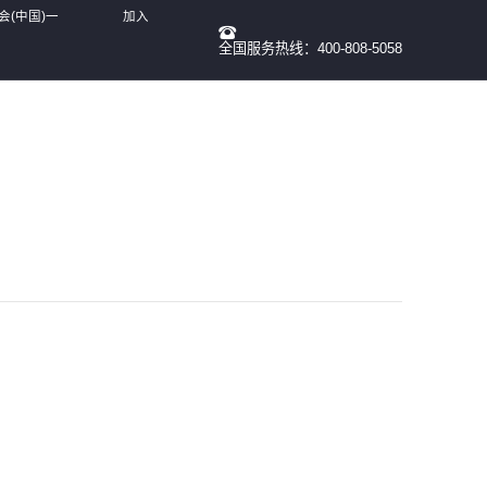
会(中国)一
加入
全国服务热线：400-808-5058
我们