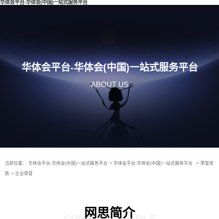
华体会平台-华体会(中国)一站式服务平台
华体会平台-华体会(中国)一站式服务平台
ABOUT US
当前位置：
华体会平台-华体会(中国)一站式服务平台
>
华体会平台-华体会(中国)一站式服务平台
>
荣誉资
质
>
企业荣誉
网思简介
COMPANY PROFILE