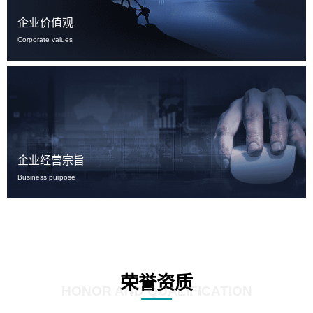
企业价值观
Corporate values
企业经营宗旨
Business purpose
荣誉资质
HONOR AND QUALIFICATION