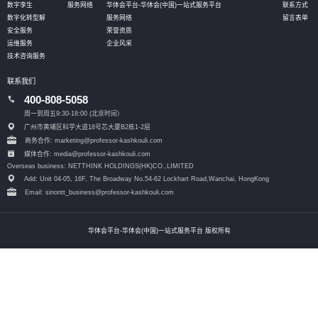
数字孪生
服务网络
华体会平台-华体会(中国)一站式服务平台
联系方式
数字化转型解
服务网络
留言表单
安全服务
荣誉资质
运维服务
企业风采
技术咨询服务
联系我们
400-808-5058
周一到周五9:30-18:00 (北京时间）
广州市黄埔区科学大道18号芯大厦B2栋1-2层
商务合作: marketing@professor-kashkouli.com
媒体合作: media@professor-kashkouli.com
Overseas business: NETTHINK HOLDINGS(HK)CO.,LIMITED
Add: Unit 04-05, 16F, The Broadway No.54-62 Lockhart Road,
Wanchai, HongKong
Email: sinontt_business@professor-kashkouli.com
华体会平台-华体会(中国)一站式服务平台 版权所有