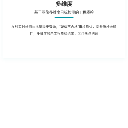
多维度
基于图像多维度目标检测的工程质检
在线实时检测与批量异步查询；“疑似不合格”审核确认，提升质检准确
性；多维度展示工程质检结果，关注热点问题