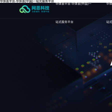
华体会平台-华体会(中国)一站式服务平台
华体会平台-华体会(中国)一
华体
站式服务平台
站