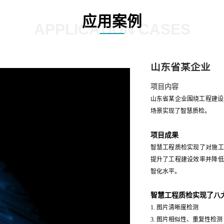
应用案例
APPLICATION CASES
山东省某企业
项目内容
山东省某企业围绕工程建设
场景实现了智慧质检。
项目成果
智慧工程质检实现了对施工
提升了工程建设效率并降低
智化水平。
智慧工程质检实现了八
1. 图片清晰度检测 2
3. 图片相似性、重复性检测