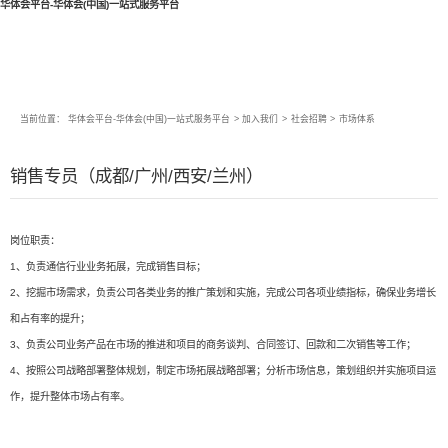
华体会平台-华体会(中国)一站式服务平台
当前位置：
华体会平台-华体会(中国)一站式服务平台
>
加入我们
>
社会招聘
>
市场体系
销售专员（成都/广州/西安/兰州）
岗位职责：
1、负责通信行业业务拓展，完成销售目标；
2、挖掘市场需求，负责公司各类业务的推广策划和实施，完成公司各项业绩指标，确保业务增长
和占有率的提升；
3、负责公司业务产品在市场的推进和项目的商务谈判、合同签订、回款和二次销售等工作；
4、按照公司战略部署整体规划，制定市场拓展战略部署；分析市场信息，策划组织并实施项目运
作，提升整体市场占有率。