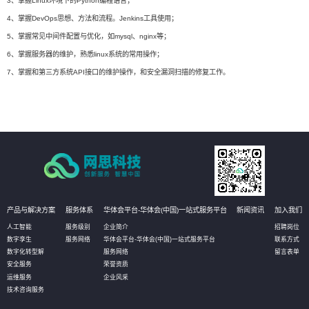
3、掌握Linux环境下的Python编程语言；
4、掌握DevOps思想、方法和流程。Jenkins工具使用；
5、掌握常见中间件配置与优化，如mysql、nginx等；
6、掌握服务器的维护，熟悉linux系统的常用操作；
7、掌握和第三方系统API接口的维护操作，和安全漏洞扫描的修复工作。
产品与解决方案
服务体系
华体会平台-华体会(中国)一站式服务平台
新闻资讯
加入我们
人工智能
服务级别
企业简介
招聘岗位
数字孪生
服务网络
华体会平台-华体会(中国)一站式服务平台
联系方式
数字化转型解
服务网络
留言表单
安全服务
荣誉资质
运维服务
企业风采
技术咨询服务