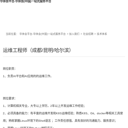
华体会平台-华体会(中国)一站式服务平台
当前位置：
华体会平台-华体会(中国)一站式服务平台
>
加入我们
>
社会招聘
>
技术体系
运维工程师（成都/昆明/哈尔滨）
岗位职责：
1、负责AI平台和AI应用的的运维工作。
岗位要求：
1、计算机相关专业，大专以上学历，2年以上开发运维工作经验；
2、必须具备的能力：有丰富的运维开发和K8S运维经验；熟悉K8S、Git、docker等相关工具使
用；熟练掌握Linux环境下的Shell语言 ；工作责任感强、具有良好的沟通能力、服务意识；