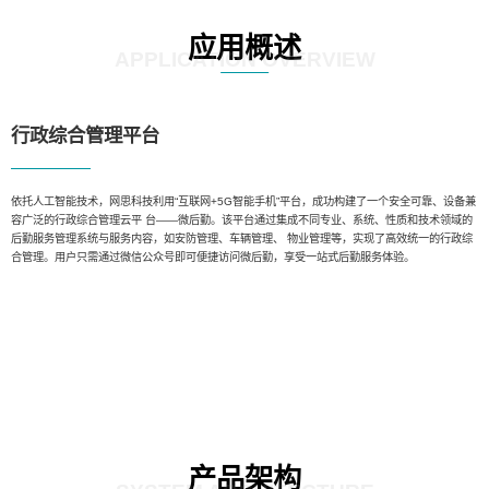
应用概述
APPLICATION OVERVIEW
行政综合管理平台
依托人工智能技术，网思科技利用“互联网+5G智能手机”平台，成功构建了一个安全可靠、设备兼
容广泛的行政综合管理云平 台——微后勤。该平台通过集成不同专业、系统、性质和技术领域的
后勤服务管理系统与服务内容，如安防管理、车辆管理、 物业管理等，实现了高效统一的行政综
合管理。用户只需通过微信公众号即可便捷访问微后勤，享受一站式后勤服务体验。
产品架构