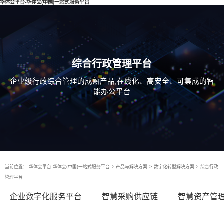
华体会平台-华体会(中国)一站式服务平台
综合行政管理平台
企业级行政综合管理的成熟产品,在线化、高安全、可集成的智
能办公平台
当前位置：
华体会平台-华体会(中国)一站式服务平台
>
产品与解决方案
>
数字化转型解决方案
>
综合行政
管理平台
企业数字化服务平台
智慧采购供应链
智慧资产管