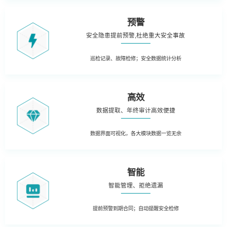
预警
安全隐患提前预警,杜绝重大安全事故
巡检记录、故障检修；安全数据统计分析
高效
数据提取、年终审计高效便捷
数据界面可视化，各大模块数据一览无余
智能
智能管理、拒绝遗漏
提前预警到期合同；自动提醒安全检修