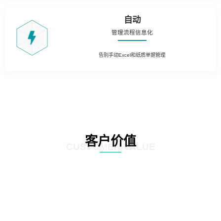
自动
管理流程信息化
告别手动Excel和纸质单据管理
客户价值
CUSTOMER VALUE
01
可溯源：建立流程闭环，各项工作的发起方、经办方、结束方、各个环节负责
人、事项明细，形成闭环，一目了然