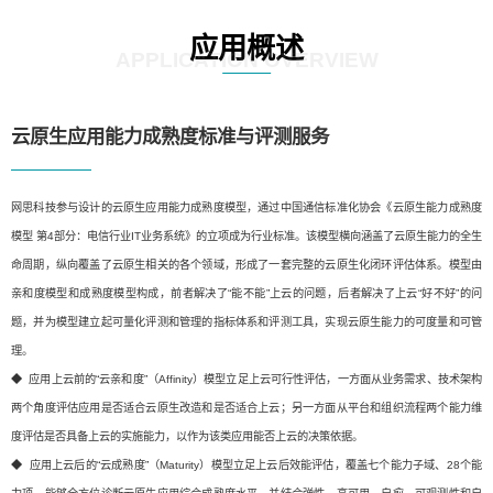
应用概述
APPLICATION OVERVIEW
云原生应用能力成熟度标准与评测服务
网思科技参与设计的云原生应用能力成熟度模型，通过中国通信标准化协会《云原生能力成熟度
模型 第4部分：电信行业IT业务系统》的立项成为行业标准。该模型横向涵盖了云原生能力的全生
命周期，纵向覆盖了云原生相关的各个领域，形成了一套完整的云原生化闭环评估体系。模型由
亲和度模型和成熟度模型构成，前者解决了“能不能”上云的问题，后者解决了上云“好不好”的问
题，并为模型建立起可量化评测和管理的指标体系和评测工具，实现云原生能力的可度量和可管
理。
◆ 应用上云前的“云亲和度”（Affinity）模型立足上云可行性评估，一方面从业务需求、技术架构
两个角度评估应用是否适合云原生改造和是否适合上云；另一方面从平台和组织流程两个能力维
度评估是否具备上云的实施能力，以作为该类应用能否上云的决策依据。
◆ 应用上云后的“云成熟度”（Maturity）模型立足上云后效能评估，覆盖七个能力子域、28个能