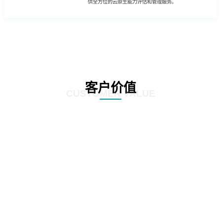
供全方位的云原生能力评估和管理服务。
客户价值
CUSTOMER VALUE
01
客户可以更全面地进行业务创新和升级，利用云原生能力提升业务系统的智能
化、数据化和数字化，推动业务创新和升级，提高企业的竞争力和市场占有
率。
02
客户可更全面了解自身业务系统的运维成本和流量成本，从而制定合理的成本
管理策略和投入计划，降低云上运行成本，并实现成本的可持续管理。