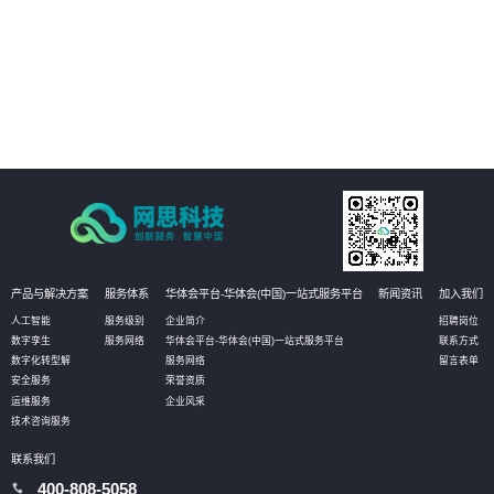
03
客户可以更加精准地定位业务系统中的瓶颈问题，发现性能瓶颈和资源瓶颈，
并从根本上解决问题，提升业务系统的可扩展性和效率。
04
客户可以更全面了解自身业务系统的优劣势和风险点，更好地制定合理的架构
设计和对策方案，在云原生程度上持续提升，提高业务系统的可靠性和稳定
性。
产品与解决方案
服务体系
华体会平台-华体会(中国)一站式服务平台
新闻资讯
加入我们
人工智能
服务级别
企业简介
招聘岗位
数字孪生
服务网络
华体会平台-华体会(中国)一站式服务平台
联系方式
数字化转型解
服务网络
留言表单
安全服务
荣誉资质
运维服务
企业风采
技术咨询服务
联系我们
400-808-5058