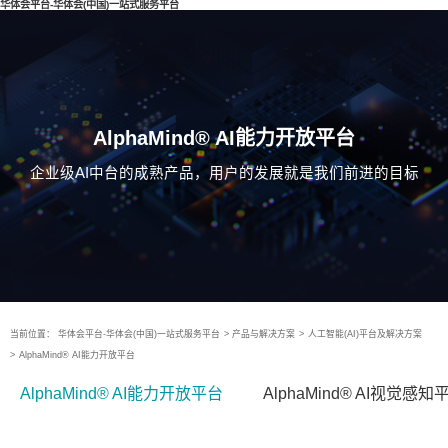
华体会平台-华体会(中国)一站式服务平台
AlphaMind® AI能力开放平台
企业级AI中台的成熟产品，用户的发展就是我们前进的目标
当前位置：
华体会平台-华体会(中国)一站式服务平台
>
产品与解决方案
>
人工智能(AI)平台及解决方案
>
AlphaMind® AI能力开放平台
AlphaMind® AI能力开放平台
AlphaMind® AI视觉感知