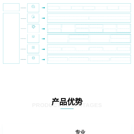
产品优势
PRODUCT ADVANTAGES
专业