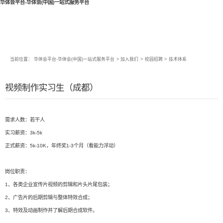
华体会平台-华体会(中国)一站式服务平台
当前位置：
华体会平台-华体会(中国)一站式服务平台
>
加入我们
>
校园招聘
>
技术体系
视频制作实习生（成都）
需求人数：若干人
实习薪资：3k-5k
正式薪资：5k-10K，年终奖1-3个月（看能力浮动）
岗位职责：
1、各类企业宣传片视频的剪辑和片头片尾包装；
2、广告片的后期剪辑与整体特效合成；
3、特效及动画制作并了解后期合成软件。