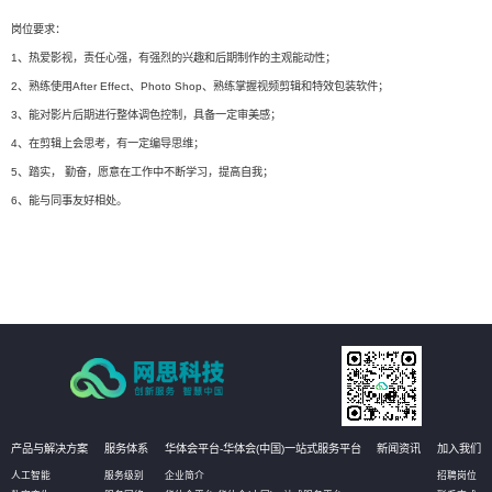
岗位要求：
1、热爱影视，责任心强，有强烈的兴趣和后期制作的主观能动性；
2、熟练使用After Effect、Photo Shop、熟练掌握视频剪辑和特效包装软件；
3、能对影片后期进行整体调色控制，具备一定审美感；
4、在剪辑上会思考，有一定编导思维；
5、踏实， 勤奋，愿意在工作中不断学习，提高自我；
6、能与同事友好相处。
产品与解决方案
服务体系
华体会平台-华体会(中国)一站式服务平台
新闻资讯
加入我们
人工智能
服务级别
企业简介
招聘岗位